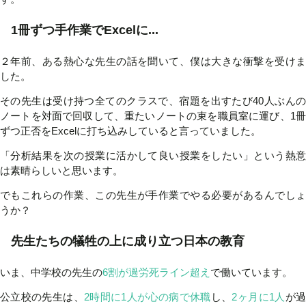
1冊ずつ手作業でExcelに...
２年前、ある熱心な先生の話を聞いて、僕は大きな衝撃を受けま
した。
その先生は受け持つ全てのクラスで、宿題を出すたび40人ぶんの
ノートを対面で回収して、重たいノートの束を職員室に運び、1冊
ずつ正否をExcelに打ち込みしていると言っていました。
「分析結果を次の授業に活かして良い授業をしたい」という熱意
は素晴らしいと思います。
でもこれらの作業、この先生が手作業でやる必要があるんでしょ
うか？
先生たちの犠牲の上に成り立つ日本の教育
いま、中学校の先生の
6割が過労死ライン超え
で働いています。
公立校の先生は、
2時間に1人が心の病で休職
し、
2ヶ月に1人
が