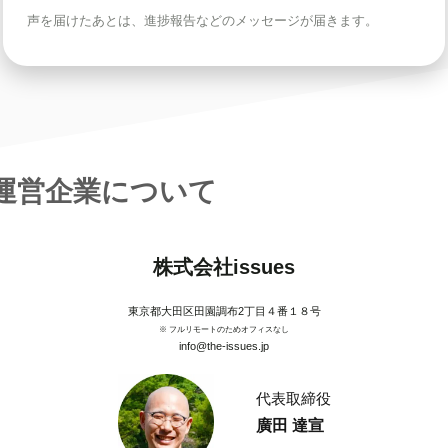
声を届けたあとは、進捗報告などのメッセージが届きます。
運営企業について
株式会社issues
東京都大田区田園調布2丁目４番１８号
※ フルリモートのためオフィスなし
info@the-issues.jp
代表取締役
廣田 達宣