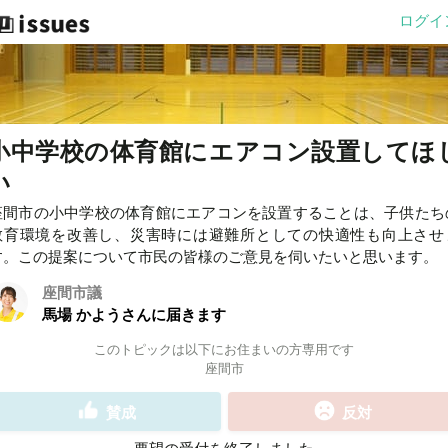
ログイ
小中学校の体育館にエアコン設置してほ
い
座間市の小中学校の体育館にエアコンを設置することは、子供たち
教育環境を改善し、災害時には避難所としての快適性も向上させ
す。この提案について市民の皆様のご意見を伺いたいと思います。
座間市議
馬場 かようさんに届きます
このトピックは以下にお住まいの方専用です
座間市
賛成
反対