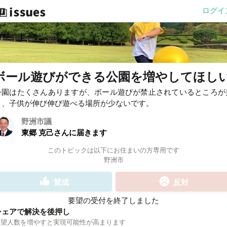
ログイ
ボール遊びができる公園を増やしてほし
公園はたくさんありますが、ボール遊びが禁止されているところが
く、子供が伸び伸び遊べる場所が少ないです。
野洲市議
東郷 克己さんに届きます
このトピックは以下にお住まいの方専用です
野洲市
賛成
反対
要望の受付を終了しました
シェアで解決を後押し
要望人数を増やすと実現可能性が高まります