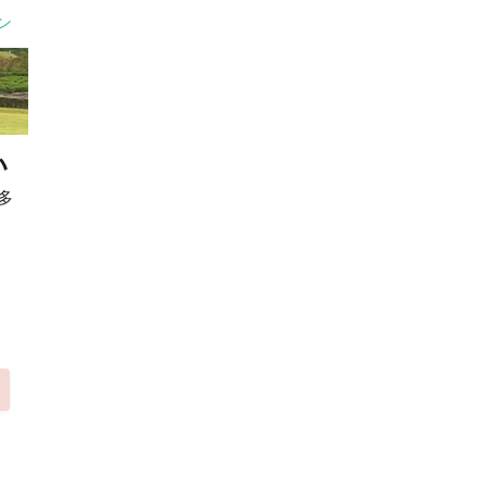
ン
い
多