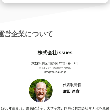
運営企業について
株式会社issues
東京都大田区田園調布2丁目４番１８号
※ フルリモートのためオフィスなし
info@the-issues.jp
代表取締役
廣田 達宣
1988年生まれ、慶應経済卒。大学卒業と同時に株式会社マナボを取締