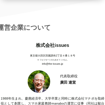
運営企業について
株式会社issues
東京都大田区田園調布2丁目４番１８号
※ フルリモートのためオフィスなし
info@the-issues.jp
代表取締役
廣田 達宣
1988年生まれ、慶應経済卒。大学卒業と同時に株式会社マナボを取締
役として創業し、スマホ家庭教師manaboの運営に従事（同社は駿台