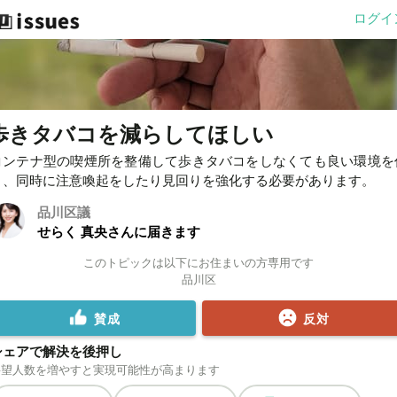
ログイ
歩きタバコを減らしてほしい
コンテナ型の喫煙所を整備して歩きタバコをしなくても良い環境を
り、同時に注意喚起をしたり見回りを強化する必要があります。
品川区議
せらく 真央さんに届きます
このトピックは以下にお住まいの方専用です
品川区
賛成
反対
シェアで解決を後押し
要望人数を増やすと実現可能性が高まります