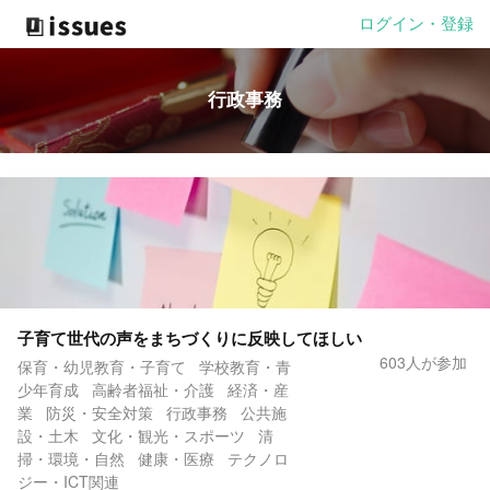
ログイン・登録
行政事務
子育て世代の声をまちづくりに反映してほしい
603人が参加
保育・幼児教育・子育て
学校教育・青
少年育成
高齢者福祉・介護
経済・産
業
防災・安全対策
行政事務
公共施
設・土木
文化・観光・スポーツ
清
掃・環境・自然
健康・医療
テクノロ
ジー・ICT関連