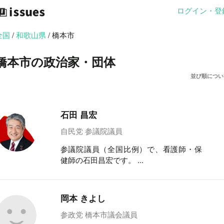
ログイン・登
全国
/
和歌山県
/ 橋本市
橋本市の政治家・団体
並び順につい
石田 昌宏
自民党 参議院議員
参議院議員（全国比例）で、看護師・保
健師の石田昌宏です。 ...
岡本 きよし
参政党 橋本市議会議員