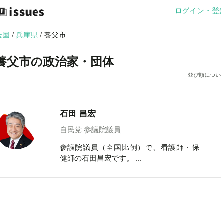
ログイン・登
全国
/
兵庫県
/ 養父市
養父市の政治家・団体
並び順につい
石田 昌宏
自民党 参議院議員
参議院議員（全国比例）で、看護師・保
健師の石田昌宏です。 ...