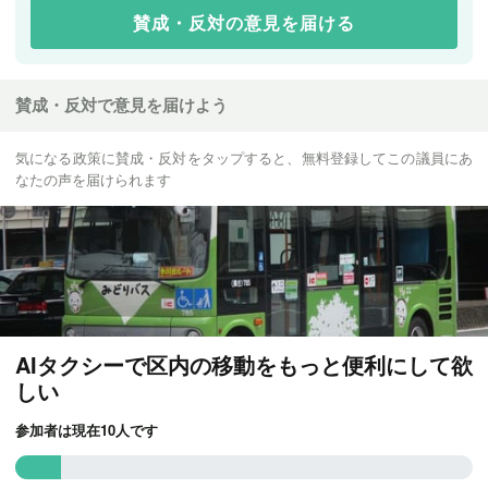
各種SNSもご確認、フォローをお願いします！
賛成・反対の意見を届ける
LINE
▶︎
https://lin.ee/lpopyzy◀︎
賛成・反対で意見を届けよう
Twitter
▶︎
https://mobile.twitter.com/tsuji_seishin
◀︎
気になる政策に賛成・反対をタップすると、無料登録してこの議員にあ
なたの声を届けられます
Instagram
▶︎
https://www.instagram.com/tsujiseishin◀︎
Facebook
▶︎
https://m.facebook.com/seishin.tsuji◀︎
AIタクシーで区内の移動をもっと便利にして欲
しい
宜しくお願いいたします🙇‍♂️🙏
参加者は現在10人です