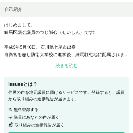
自己紹介
はじめまして。
練馬区議会議員のつじ誠心（せいしん）です❗️
平成3年5月10日、石川県七尾市出身
自衛官を志し防衛大学校に進学後、練馬駐屯地に配属されまし
た🫡
続きを読む
様々な方との繋がりを機に、平成31年の区議会議員選挙で初
当選し、現在は医療・病院整備等特別委員会の副委員長
issuesとは？
【誠心誠意】をモットーに、最年少議員（唯一の平成生まれ）
住民の声を地元議員に届けるサービスです。登録すると、議員
として、未来に責任を持った政策を強く推進します💪🔥
から取り組みの進捗報告が届きます。
📝 無料登録する
詳しくは公式HPをご覧下さい。
📣 議員にあなたの声が届く
▷
https://tsuji-seishin.com
◁
📬 取り組みの進捗報告が届く