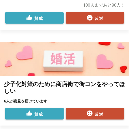
100人まであと90人！
賛成
反対
少子化対策のために商店街で街コンをやってほ
しい
6人が意見を届けています
賛成
反対