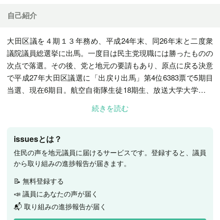
自己紹介
大田区議を４期１３年務め、平成24年末、同26年末と二度衆
議院議員総選挙に出馬。一度目は民主党現職には勝ったものの
次点で落選。その後、党と地元の要請もあり、原点に戻る決意
で平成27年大田区議選に「出戻り出馬」第4位6383票で5期目
当選、現在6期目。航空自衛隊生徒18期生、放送大学大学院文
化科学研究科修了（修士 学術）
続きを読む
issuesとは？
住民の声を地元議員に届けるサービスです。登録すると、議員
から取り組みの進捗報告が届きます。
📝 無料登録する
📣 議員にあなたの声が届く
📬 取り組みの進捗報告が届く