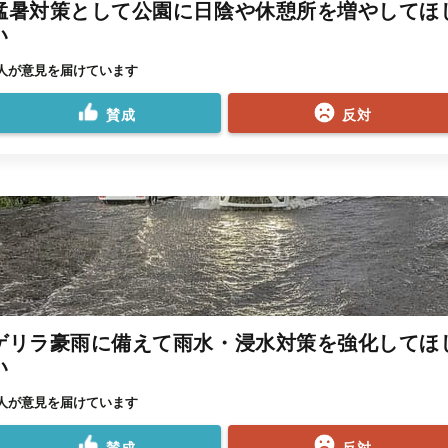
猛暑対策として公園に日陰や休憩所を増やしてほ
い
6人が意見を届けています
賛成
反対
ゲリラ豪雨に備えて雨水・浸水対策を強化してほ
い
2人が意見を届けています
賛成
反対