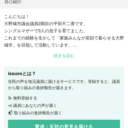
自己紹介
こんにちは！
大野城市議会議員2期目の平田不二香です。
シングルマザーで3人の息子を育てました。
これまでの経験を生かして「家族みんなが笑顔で暮らせる大野
城市」を目指して活動しています。
詳しくは、ぜひホームページをご覧ください！
続きを読む
↓↓
https://hiratafujika.jp/
issuesとは？
住民の声を地元議員に届けるサービスです。登録すると、議員
から取り組みの進捗報告が届きます。
📝 無料登録する
📣 議員にあなたの声が届く
📬 取り組みの進捗報告が届く
賛成・反対の意見を届ける